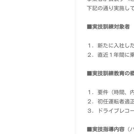
下記の通り実施し
■
実技訓練対象者
１．新たに入社し
２．直近１年間に
■
実技訓練教育の
１．要件（時間、
２．初任運転者適
３．ドライブレコ
■
実技指導内容
（