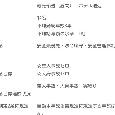
観光輸送（昼間）、ホテル送迎
14名
平均勤続年数8年
平均給与額の水準 「B」
る
安全最優先・法令順守・安全管理体
☆重大事故ゼロ
る目標
☆人身事故ゼロ
重大事故・人身事故 実績０
る目標達成状況
則第2条に規定
自動車事故報告規定に規定する事故
ん。